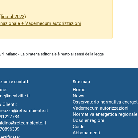
fino al 2023)
/nazionale + Vademecum autorizzazioni
l, Milano - La pirateria editoriale è reato ai sensi della legge
zioni e contatti
Site map
one:
Home
ne@nextville.it
News
Osservatorio normativa energet
 Clienti:
Vademecum autorizzazioni
meazza@reteambiente.it
Normativa energetica regionale
91227784
Dossier regioni
aldino@reteambiente.it
Guide
70896339
Abbonamenti
ertificata: