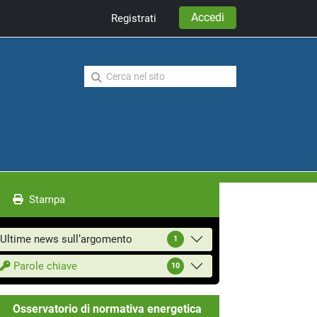
Accedi
Registrati
Stampa
Ultime news sull’argomento
1
Parole chiave
10
Osservatorio di normativa energetica