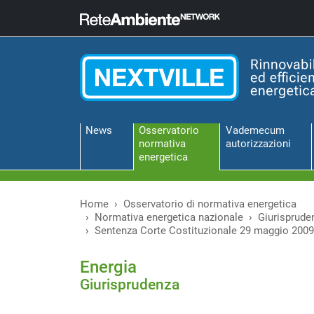
News
Osservatorio
Vademecum
normativa
autorizzazioni
energetica
Home
Osservatorio di normativa energetica
Normativa energetica nazionale
Giurisprude
Sentenza Corte Costituzionale 29 maggio 2009,
Energia
Giurisprudenza