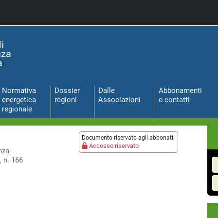
Normativa
Dossier
Dalle
Abbonamenti
energetica
regioni
Associazioni
e contatti
regionale
Documento riservato agli abbonati:
Accesso riservato
nza
 n. 166