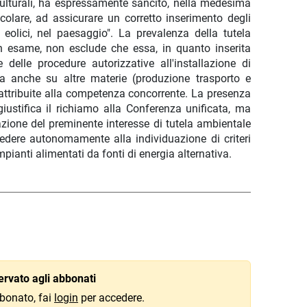
tà culturali, ha espressamente sancito, nella medesima
icolare, ad assicurare un corretto inserimento degli
 eolici, nel paesaggio". La prevalenza della tutela
in esame, non esclude che essa, in quanto inserita
 delle procedure autorizzative all'installazione di
ida anche su altre materie (produzione trasporto e
) attribuite alla competenza concorrente. La presenza
giustifica il richiamo alla Conferenza unificata, ma
azione del preminente interesse di tutela ambientale
vedere autonomamente alla individuazione di criteri
mpianti alimentati da fonti di energia alternativa.
rvato agli abbonati
bonato, fai
login
per accedere.