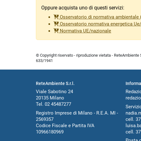
Oppure acquista uno di questi servizi:
Osservatorio di normativa ambientale (
Osservatorio normativa energetica Ue
Normativa UE/nazionale
© Copyright riservato - riproduzione vietata - ReteAmbiente Sr
633/1941
ReteAmbiente S.r.l.
Informa
Viale Sabotino 24
Redazi
20135 Milano
redazio
Tel. 02 45487277
Servizio
Registro Imprese di Milano - R.E.A. MI -
nadia.
2569357
cell.
37
Codice Fiscale e Partita IVA
luisa.b
10966180969
cell.
37
Posta c