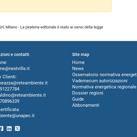
l, Milano - La pirateria editoriale è reato ai sensi della legge
zioni e contatti
Site map
one:
Home
ne@nextville.it
News
Osservatorio normativa energet
 Clienti:
Vademecum autorizzazioni
meazza@reteambiente.it
Normativa energetica regionale
91227784
Dossier regioni
aldino@reteambiente.it
Guide
70896339
Abbonamenti
ertificata:
biente@unapec.it