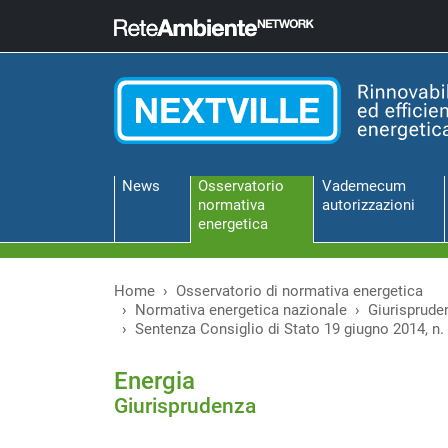
News
Osservatorio
Vademecum
normativa
autorizzazioni
energetica
Home
Osservatorio di normativa energetica
Normativa energetica nazionale
Giurisprude
Sentenza Consiglio di Stato 19 giugno 2014, n.
Energia
Giurisprudenza