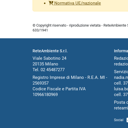
Normativa UE/nazionale
© Copyright riservato - riproduzione vietata - ReteAmbiente Sr
633/1941
ReteAmbiente S.r.l.
Informa
Viale Sabotino 24
Redazi
20135 Milano
redazio
Tel. 02 45487277
Servizio
Registro Imprese di Milano - R.E.A. MI -
nadia.
2569357
cell.
37
Codice Fiscale e Partita IVA
luisa.b
10966180969
cell.
37
Posta c
reteam
Social