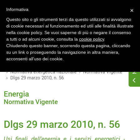
Accedi
Registrati
Informativa
×
Questo sito o gli strumenti terzi da questo utilizzati si avvalgono
di cookie necessari al funzionamento ed utili alle finalità illustrate
nella cookie policy. Se vuoi saperne di più o negare il consenso
a tutti o ad alcuni cookie, consulta la
cookie policy
.
INDICE
VERSIONI
Chiudendo questo banner, scorrendo questa pagina, cliccando
su un link o proseguendo la navigazione in altra maniera,
MODIFICHE
acconsenti all’uso dei cookie.
Home
Osservatorio di normativa energetica
Normativa energetica nazionale
Normativa Vigente
Dlgs 29 marzo 2010, n. 56
Energia
Normativa Vigente
Dlgs 29 marzo 2010, n. 56
Usi finali dell'energia e i servizi energetici -