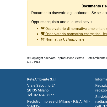
Documento rise
Documento riservato agli abbonati. Se sei ab
Oppure acquista uno di questi servizi:
Osservatorio di normativa ambientale (
Osservatorio normativa energetica Ue
Normativa UE/nazionale
© Copyright riservato - riproduzione vietata - ReteAmbiente Sr
633/1941
ReteAmbiente S.r.l.
Informa
Viale Sabotino 24
Redazi
20135 Milano
redazio
Tel. 02 45487277
Servizio
Registro Imprese di Milano - R.E.A. MI -
nadia.
2569357
cell.
37