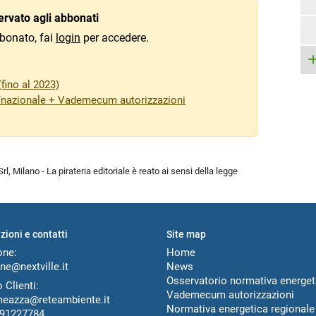
rvato agli abbonati
bonato, fai
login
per accedere.
fino al 2023)
/nazionale + Vademecum autorizzazioni
l, Milano - La pirateria editoriale è reato ai sensi della legge
zioni e contatti
Site map
one:
Home
ne@nextville.it
News
Osservatorio normativa energet
 Clienti:
Vademecum autorizzazioni
meazza@reteambiente.it
Normativa energetica regionale
91227784