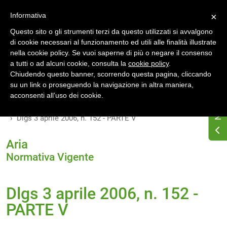
Accedi
Registrati
Informativa
×
Questo sito o gli strumenti terzi da questo utilizzati si avvalgono
di cookie necessari al funzionamento ed utili alle finalità illustrate
nella cookie policy. Se vuoi saperne di più o negare il consenso
a tutti o ad alcuni cookie, consulta la
cookie policy
.
Chiudendo questo banner, scorrendo questa pagina, cliccando
su un link o proseguendo la navigazione in altra maniera,
Home
Osservatorio di normativa energetica
acconsenti all’uso dei cookie.
Normativa energetica nazionale
Normativa Vigente
Dlgs 3 aprile 2006, n. 152 - PARTE V
Aria
Normativa Vigente
Dlgs 3 aprile 2006, n. 152 -
PARTE V