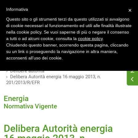
Accedi
Registrati
Informativa
×
Questo sito o gli strumenti terzi da questo utilizzati si avvalgono
di cookie necessari al funzionamento ed utili alle finalità illustrate
nella cookie policy. Se vuoi saperne di più o negare il consenso
a tutti o ad alcuni cookie, consulta la
cookie policy
.
INDICE
VERSIONI
Chiudendo questo banner, scorrendo questa pagina, cliccando
su un link o proseguendo la navigazione in altra maniera,
MODIFICHE
acconsenti all’uso dei cookie.
Home
Osservatorio di normativa energetica
Delibere autorità
Delibera Autorità energia 16 maggio 2013, n.
201/2013/R/EFR
Energia
Normativa Vigente
Delibera Autorità energia