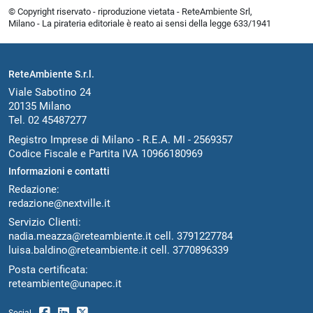
© Copyright riservato - riproduzione vietata - ReteAmbiente Srl,
Milano - La pirateria editoriale è reato ai sensi della legge 633/1941
ReteAmbiente S.r.l.
Viale Sabotino 24
20135 Milano
Tel. 02 45487277
Registro Imprese di Milano - R.E.A. MI - 2569357
Codice Fiscale e Partita IVA 10966180969
Informazioni e contatti
Redazione:
redazione@nextville.it
Servizio Clienti:
nadia.meazza@reteambiente.it
cell.
3791227784
luisa.baldino@reteambiente.it
cell.
3770896339
Posta certificata:
reteambiente@unapec.it
Social