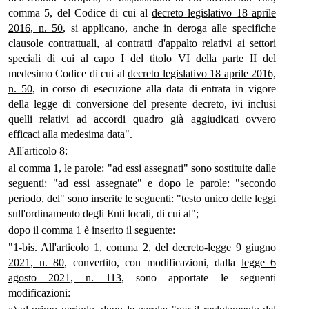
comma 5, del Codice di cui al
decreto legislativo 18 aprile
2016, n. 50
, si applicano, anche in deroga alle specifiche
clausole contrattuali, ai contratti d'appalto relativi ai settori
speciali di cui al capo I del titolo VI della parte II del
medesimo Codice di cui al
decreto legislativo 18 aprile 2016,
n. 50
, in corso di esecuzione alla data di entrata in vigore
della legge di conversione del presente decreto, ivi inclusi
quelli relativi ad accordi quadro già aggiudicati ovvero
efficaci alla medesima data".
All'articolo 8:
al comma 1, le parole: "ad essi assegnati" sono sostituite dalle
seguenti: "ad essi assegnate" e dopo le parole: "secondo
periodo, del" sono inserite le seguenti: "testo unico delle leggi
sull'ordinamento degli Enti locali, di cui al";
dopo il comma 1 è inserito il seguente:
"1-bis. All'articolo 1, comma 2, del
decreto-legge 9 giugno
2021, n. 80
, convertito, con modificazioni, dalla
legge 6
agosto 2021, n. 113
, sono apportate le seguenti
modificazioni: