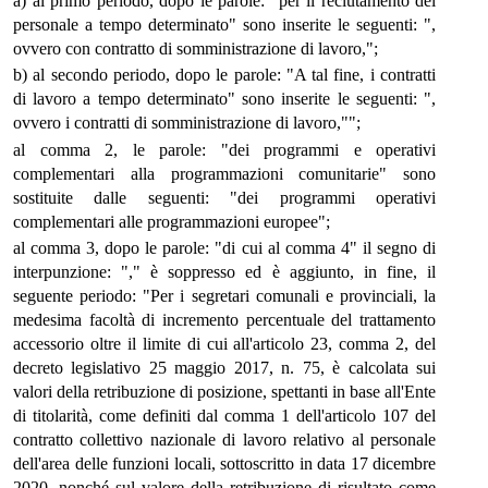
a) al primo periodo, dopo le parole: "per il reclutamento del
personale a tempo determinato" sono inserite le seguenti: ",
ovvero con contratto di somministrazione di lavoro,";
b) al secondo periodo, dopo le parole: "A tal fine, i contratti
di lavoro a tempo determinato" sono inserite le seguenti: ",
ovvero i contratti di somministrazione di lavoro,"";
al comma 2, le parole: "dei programmi e operativi
complementari alla programmazioni comunitarie" sono
sostituite dalle seguenti: "dei programmi operativi
complementari alle programmazioni europee";
al comma 3, dopo le parole: "di cui al comma 4" il segno di
interpunzione: "," è soppresso ed è aggiunto, in fine, il
seguente periodo: "Per i segretari comunali e provinciali, la
medesima facoltà di incremento percentuale del trattamento
accessorio oltre il limite di cui all'articolo 23, comma 2, del
decreto legislativo 25 maggio 2017, n. 75, è calcolata sui
valori della retribuzione di posizione, spettanti in base all'Ente
di titolarità, come definiti dal comma 1 dell'articolo 107 del
contratto collettivo nazionale di lavoro relativo al personale
dell'area delle funzioni locali, sottoscritto in data 17 dicembre
2020, nonché sul valore della retribuzione di risultato come