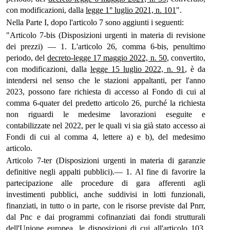
con modificazioni, dalla
legge 1° luglio 2021, n. 101
".
Nella Parte I, dopo l'articolo 7 sono aggiunti i seguenti:
"Articolo 7-bis (Disposizioni urgenti in materia di revisione
dei prezzi) — 1. L'articolo 26, comma 6-bis, penultimo
periodo, del
decreto-legge 17 maggio 2022, n. 50
, convertito,
con modificazioni, dalla
legge 15 luglio 2022, n. 91
, è da
intendersi nel senso che le stazioni appaltanti, per l'anno
2023, possono fare richiesta di accesso al Fondo di cui al
comma 6-quater del predetto articolo 26, purché la richiesta
non riguardi le medesime lavorazioni eseguite e
contabilizzate nel 2022, per le quali vi sia già stato accesso ai
Fondi di cui al comma 4, lettere a) e b), del medesimo
articolo.
Articolo 7-ter (Disposizioni urgenti in materia di garanzie
definitive negli appalti pubblici).— 1. Al fine di favorire la
partecipazione alle procedure di gara afferenti agli
investimenti pubblici, anche suddivisi in lotti funzionali,
finanziati, in tutto o in parte, con le risorse previste dal Pnrr,
dal Pnc e dai programmi cofinanziati dai fondi strutturali
dell'Unione europea, le disposizioni di cui all'articolo 103,