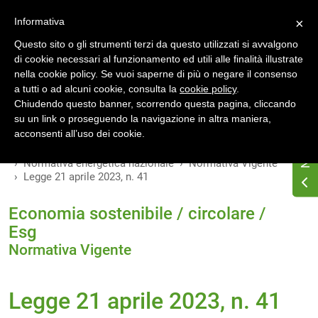
Accedi
Registrati
Informativa
×
Questo sito o gli strumenti terzi da questo utilizzati si avvalgono
di cookie necessari al funzionamento ed utili alle finalità illustrate
nella cookie policy. Se vuoi saperne di più o negare il consenso
a tutti o ad alcuni cookie, consulta la
cookie policy
.
INDICE
VERSIONI
Chiudendo questo banner, scorrendo questa pagina, cliccando
su un link o proseguendo la navigazione in altra maniera,
MODIFICHE
acconsenti all’uso dei cookie.
Home
Osservatorio di normativa energetica
Normativa energetica nazionale
Normativa Vigente
Legge 21 aprile 2023, n. 41
Economia sostenibile / circolare /
Esg
Normativa Vigente
Legge 21 aprile 2023, n. 41