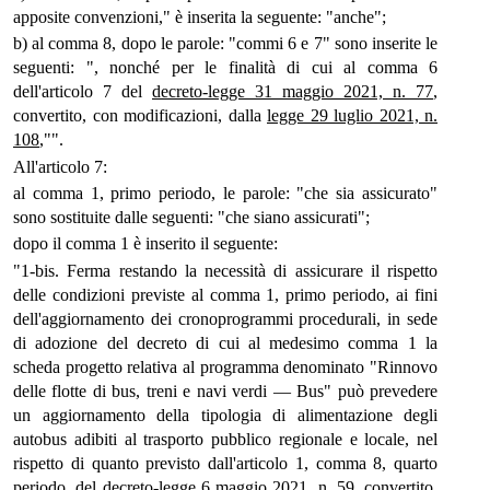
apposite convenzioni," è inserita la seguente: "anche";
b) al comma 8, dopo le parole: "commi 6 e 7" sono inserite le
seguenti: ", nonché per le finalità di cui al comma 6
dell'articolo 7 del
decreto-legge 31 maggio 2021, n. 77
,
convertito, con modificazioni, dalla
legge 29 luglio 2021, n.
108
,"".
All'articolo 7:
al comma 1, primo periodo, le parole: "che sia assicurato"
sono sostituite dalle seguenti: "che siano assicurati";
dopo il comma 1 è inserito il seguente:
"1-bis. Ferma restando la necessità di assicurare il rispetto
delle condizioni previste al comma 1, primo periodo, ai fini
dell'aggiornamento dei cronoprogrammi procedurali, in sede
di adozione del decreto di cui al medesimo comma 1 la
scheda progetto relativa al programma denominato "Rinnovo
delle flotte di bus, treni e navi verdi — Bus" può prevedere
un aggiornamento della tipologia di alimentazione degli
autobus adibiti al trasporto pubblico regionale e locale, nel
rispetto di quanto previsto dall'articolo 1, comma 8, quarto
periodo, del
decreto-legge 6 maggio 2021, n. 59
, convertito,