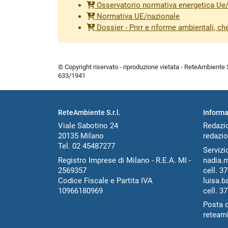
Osservatorio normativa energetica Ue
Normativa UE/nazionale
Dossier - Pnrr e riforme ambientali, ch
© Copyright riservato - riproduzione vietata - ReteAmbiente Sr
633/1941
ReteAmbiente S.r.l.
Informa
Viale Sabotino 24
Redazi
20135 Milano
redazio
Tel. 02 45487277
Servizio
Registro Imprese di Milano - R.E.A. MI -
nadia.
2569357
cell.
37
Codice Fiscale e Partita IVA
luisa.b
10966180969
cell.
37
Posta c
reteam