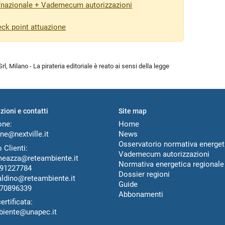
/nazionale + Vademecum autorizzazioni
eck point attuazione
l, Milano - La pirateria editoriale è reato ai sensi della legge
zioni e contatti
Site map
one:
Home
ne@nextville.it
News
Osservatorio normativa energet
 Clienti:
Vademecum autorizzazioni
meazza@reteambiente.it
Normativa energetica regionale
91227784
Dossier regioni
aldino@reteambiente.it
Guide
70896339
Abbonamenti
ertificata:
biente@unapec.it