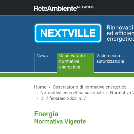
News
Osservatorio
Vademecum
normativa
autorizzazioni
energetica
Home
Osservatorio di normativa energetica
Normativa energetica nazionale
Normativa 
Dl 7 febbraio 2002, n. 7
Energia
Normativa Vigente