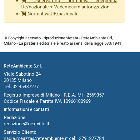
Osservatorio normativa energetica
Ue/nazionale + Vademecum autorizzazioni
Normativa UE/nazionale
© Copyright riservato - riproduzione vietata - ReteAmbiente Srl,
Milano - La pirateria editoriale è reato ai sensi della legge 633/1941
ReteAmbiente S.r.l.
Viale Sabotino 24
20135 Milano
Tel. 02 45487277
Registro Imprese di Milano - R.E.A. MI - 2569357
Codice Fiscale e Partita IVA 10966180969
Informazioni e contatti
Redazione:
redazione@nextville.it
Servizio Clienti:
nadia.meazza@reteambiente.it
cell.
3791227784