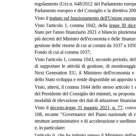
regolamento (Ue) n. 648/2012 del Parlamento europeo
Parlamento europeo e del Consiglio e la direttiva 2
Visto il
trattato sul funzionamento dell'Unione europ
Visto l'articolo 1, comma 1042, della
legge 30 dic
Stato per l'anno finanziario 2021 e bilancio plurienna
più decreti del Ministro dell'economia e delle finanze
gestione delle risorse di cui ai commi da 1037 a 105
Fondo di cui al comma 1037;
Visto l'articolo 1, comma 1043, secondo periodo, del
di supportare le attività di gestione, di monitoragg
Next Generation EU, il Ministero dell'economia e 
dello Stato sviluppa e rende disponibile un apposito 
Visto, altresì, il comma 1044 dello stesso articolo 1 
del Presidente del Consiglio dei ministri, su proposta
modalità di rilevazione dei dati di attuazione finanziar
Visto il
decreto-legge 31 maggio 2021, n. 77
, conve
108, recante "Governance del Piano nazionale di ri
strutture amministrative e di accelerazione e snellim
e, in particolare:
l'articolo 6, che ha istituito presso il Ministero de