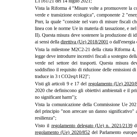
LT161/21 del 14 luglio 2021;
Vista la Riforma 4 "Misure volte a promuovere la co
verde e transizione ecologica", componente 2 "energi
Pnrr, la quale "consiste nel varo di misure fiscali ch
linea con le norme Ue in materia di tassazione, e ne
II). Questa misura deve sostenere la produzione di idr
ai sensi della
direttiva (Ue) 2018/2001
o dall'energia e
Vista la milestone M2C2-21 della citata Riforma 4
legge deve introdurre incentivi fiscali a sostegno d
verde nel settore dei trasporti. Questa misura dev
soddisfino il requisito di riduzione delle emissioni di
traduce in 3 t CO2eq/t H2]";
Visti gli articoli 9 e 17 del
regolamento (Ue) 2020/
2020 che definiscono gli obiettivi ambientali e il p
no significant harm");
Vista la comunicazione della Commissione Ue 2021/
del principio "non arrecare un danno significativo" 
resilienza";
Visto il
regolamento delegato (Ue) n. 2021/2139
de
regolamento (Ue) 2020/852
del Parlamento europeo 