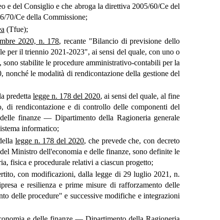
 e del Consiglio e che abroga la direttiva 2005/60/Ce del
006/70/Ce della Commissione;
ea
(Tfue);
embre 2020, n. 178
, recante "Bilancio di previsione dello
le per il triennio 2021-2023", ai sensi del quale, con uno o
, sono stabilite le procedure amministrativo-contabili per la
0, nonché le modalità di rendicontazione della gestione del
la predetta
legge n. 178 del 2020
, ai sensi del quale, al fine
io, di rendicontazione e di controllo delle componenti del
delle finanze — Dipartimento della Ragioneria generale
sistema informatico;
della
legge n. 178 del 2020
, che prevede che, con decreto
 del Ministro dell'economia e delle finanze, sono definite le
ia, fisica e procedurale relativi a ciascun progetto;
rtito, con modificazioni, dalla legge di 29 luglio 2021, n.
presa e resilienza e prime misure di rafforzamento delle
ento delle procedure" e successive modifiche e integrazioni
ll'economia e delle finanze — Dipartimento della Ragioneria