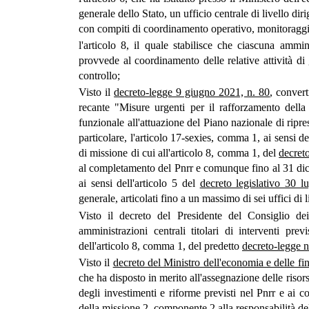
generale dello Stato, un ufficio centrale di livello di
con compiti di coordinamento operativo, monitoraggio
l'articolo 8, il quale stabilisce che ciascuna ammini
provvede al coordinamento delle relative attività di
controllo;
Visto il
decreto-legge 9 giugno 2021, n. 80
, conver
recante "Misure urgenti per il rafforzamento della
funzionale all'attuazione del Piano nazionale di ripresa
particolare, l'articolo 17-sexies, comma 1, ai sensi de
di missione di cui all'articolo 8, comma 1, del
decret
al completamento del Pnrr e comunque fino al 31 dice
ai sensi dell'articolo 5 del
decreto legislativo 30 l
generale, articolati fino a un massimo di sei uffici di
Visto il decreto del Presidente del Consiglio dei
amministrazioni centrali titolari di interventi prev
dell'articolo 8, comma 1, del predetto
decreto-legge n
Visto il
decreto del Ministro dell'economia e delle f
che ha disposto in merito all'assegnazione delle risor
degli investimenti e riforme previsti nel Pnrr e ai c
della missione 2, componente 2 alla responsabilità del