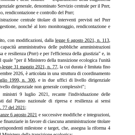
rigenziale generale, denominato Servizio centrale per il Pnrr,
, rendicontazione e controllo del Pnrr;
strazione centrale titolare di interventi previsti nel Pnrr
 gestione, nonché al loro monitoraggio, rendicontazione e
tito, con modificazioni, dalla
legge 6 agosto 2021, n. 113
,
 capacità amministrativa delle pubbliche amministrazioni
 e resilienza (Pnrr) e per l'efficienza della giustizia" e, in
l quale "per il Ministero della transizione ecologica l'unità
o-legge 31 maggio 2021, n. 77
, la cui durata è limitata fino
mbre 2026, è articolata in una struttura di coordinamento
uglio 1999, n. 300
, e in due uffici di livello dirigenziale
 livello dirigenziale non generale complessivi";
 ministri 9 luglio 2021, recante l'individuazione delle
isti dal Piano nazionale di ripresa e resilienza ai sensi
. 77 del 2021
;
inanze 6 agosto 2021
e successive modifiche e integrazioni,
se finanziarie in favore di ciascuna amministrazione titolare
orrispondenti milestone e target, che, assegna la riforma 4
 Ministero della transizione ecologica;