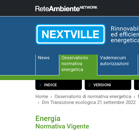
News
Osservatorio
Vademecum
normativa
autorizzazioni
energetica
INDICE
VERSIONI
Home
Osservatorio di normativa energetica
Dm Transizione ecologica 21 settembre 2022
Energia
Normativa Vigente