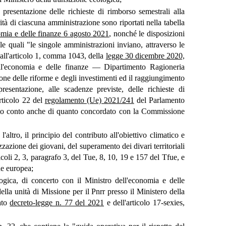
a presentazione delle richieste di rimborso semestrali alla
rità di ciascuna amministrazione sono riportati nella tabella
omia e delle finanze 6 agosto 2021
, nonché le disposizioni
le quali "le singole amministrazioni inviano, attraverso le
 all'articolo 1, comma 1043, della
legge 30 dicembre 2020,
ll'economia e delle finanze — Dipartimento Ragioneria
azione delle riforme e degli investimenti ed il raggiungimento
resentazione, alle scadenze previste, delle richieste di
rticolo 22 del
regolamento (Ue) 2021/241
del Parlamento
uto conto anche di quanto concordato con la Commissione
a l'altro, il principio del contributo all'obiettivo climatico e
izzazione dei giovani, del superamento dei divari territoriali
ticoli 2, 3, paragrafo 3, del Tue, 8, 10, 19 e 157 del Tfue, e
ne europea;
logica, di concerto con il Ministro dell'economia e delle
ella unità di Missione per il Pnrr presso il Ministero della
tato
decreto-legge n. 77 del 2021
e dell'articolo 17-sexies,