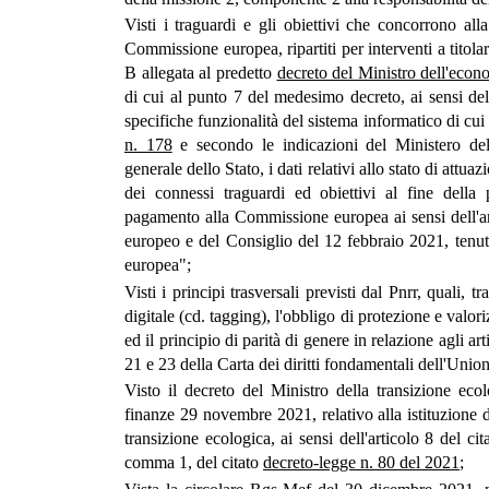
Visti i traguardi e gli obiettivi che concorrono all
Commissione europea, ripartiti per interventi a titola
B allegata al predetto
decreto del Ministro dell'econ
di cui al punto 7 del medesimo decreto, ai sensi del
specifiche funzionalità del sistema informatico di cui
n. 178
e secondo le indicazioni del Ministero de
generale dello Stato, i dati relativi allo stato di attu
dei connessi traguardi ed obiettivi al fine della p
pagamento alla Commissione europea ai sensi dell'a
europeo e del Consiglio del 12 febbraio 2021, ten
europea";
Visti i principi trasversali previsti dal Pnrr, quali, tr
digitale (cd. tagging), l'obbligo di protezione e valor
ed il principio di parità di genere in relazione agli ar
21 e 23 della Carta dei diritti fondamentali dell'Unio
Visto il decreto del Ministro della transizione eco
finanze 29 novembre 2021, relativo alla istituzione d
transizione ecologica, ai sensi dell'articolo 8 del ci
comma 1, del citato
decreto-legge n. 80 del 2021
;