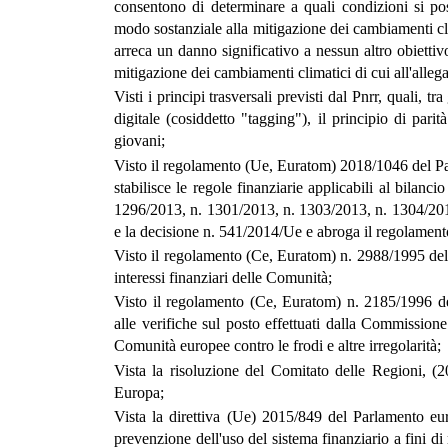
consentono di determinare a quali condizioni si pos
modo sostanziale alla mitigazione dei cambiamenti cl
arreca un danno significativo a nessun altro obiettivo
mitigazione dei cambiamenti climatici di cui all'alle
Visti i principi trasversali previsti dal Pnrr, quali, tra
digitale (cosiddetto "tagging"), il principio di pari
giovani;
Visto il regolamento (Ue, Euratom) 2018/1046 del Pa
stabilisce le regole finanziarie applicabili al bilan
1296/2013, n. 1301/2013, n. 1303/2013, n. 1304/201
e la decisione n. 541/2014/Ue e abroga il regolamen
Visto il regolamento (Ce, Euratom) n. 2988/1995 del 
interessi finanziari delle Comunità;
Visto il regolamento (Ce, Euratom) n. 2185/1996 del
alle verifiche sul posto effettuati dalla Commissione 
Comunità europee contro le frodi e altre irregolarità;
Vista la risoluzione del Comitato delle Regioni, (
Europa;
Vista la direttiva (Ue) 2015/849 del Parlamento eu
prevenzione dell'uso del sistema finanziario a fini di