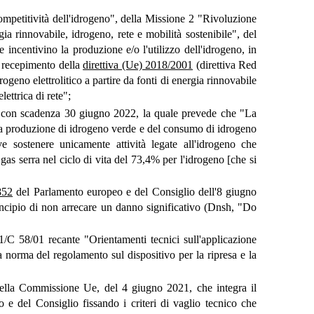
mpetitività dell'idrogeno", della Missione 2 "Rivoluzione
a rinnovabile, idrogeno, rete e mobilità sostenibile", del
e incentivino la produzione e/o l'utilizzo dell'idrogeno, in
l recepimento della
direttiva (Ue) 2018/2001
(direttiva Red
ogeno elettrolitico a partire da fonti di energia rinnovabile
lettrica di rete";
, con scadenza 30 giugno 2022, la quale prevede che "La
ella produzione di idrogeno verde e del consumo di idrogeno
e sostenere unicamente attività legate all'idrogeno che
 gas serra nel ciclo di vita del 73,4% per l'idrogeno [che si
852
del Parlamento europeo e del Consiglio dell'8 giugno
rincipio di non arrecare un danno significativo (Dnsh, "Do
C 58/01 recante "Orientamenti tecnici sull'applicazione
a norma del regolamento sul dispositivo per la ripresa e la
lla Commissione Ue, del 4 giugno 2021, che integra il
e del Consiglio fissando i criteri di vaglio tecnico che