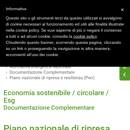
Accedi
Registrati
Informativa
×
Questo sito o gli strumenti terzi da questo utilizzati si avvalgono
di cookie necessari al funzionamento ed utili alle finalità illustrate
nella cookie policy. Se vuoi saperne di più o negare il consenso
a tutti o ad alcuni cookie, consulta la
cookie policy
.
INDICE
VERSIONI
Chiudendo questo banner, scorrendo questa pagina, cliccando
su un link o proseguendo la navigazione in altra maniera,
MODIFICHE
acconsenti all’uso dei cookie.
Home
Osservatorio di normativa energetica
Normativa energetica nazionale
Documentazione Complementare
Piano nazionale di ripresa e resilienza (Pnrr)
Economia sostenibile / circolare /
Esg
Documentazione Complementare
Piano nazionale di ripresa