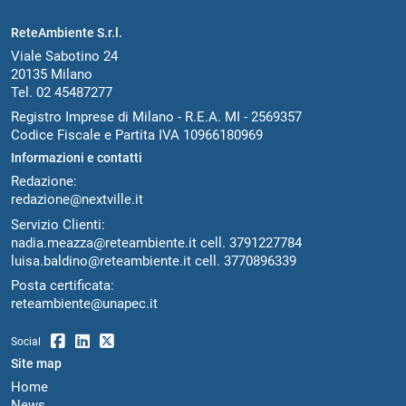
ReteAmbiente S.r.l.
Viale Sabotino 24
20135 Milano
Tel. 02 45487277
Registro Imprese di Milano - R.E.A. MI - 2569357
Codice Fiscale e Partita IVA 10966180969
Informazioni e contatti
Redazione:
redazione@nextville.it
Servizio Clienti:
nadia.meazza@reteambiente.it
cell.
3791227784
luisa.baldino@reteambiente.it
cell.
3770896339
Posta certificata:
reteambiente@unapec.it
Social
Site map
Home
News