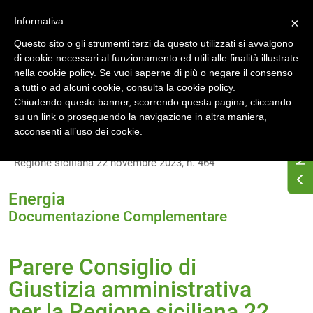
Accedi
Registrati
Informativa
×
Questo sito o gli strumenti terzi da questo utilizzati si avvalgono
di cookie necessari al funzionamento ed utili alle finalità illustrate
nella cookie policy. Se vuoi saperne di più o negare il consenso
a tutti o ad alcuni cookie, consulta la
cookie policy
.
Chiudendo questo banner, scorrendo questa pagina, cliccando
su un link o proseguendo la navigazione in altra maniera,
Home
Normativa energetica regionale
Sicilia
acconsenti all’uso dei cookie.
Documentazione Complementare
Parere Consiglio di Giustizia amministrativa per la
Regione siciliana 22 novembre 2023, n. 464
Energia
Documentazione Complementare
Parere Consiglio di
Giustizia amministrativa
per la Regione siciliana 22