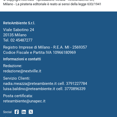
Milano - La pirateria editoriale è reato ai sensi della legge 633/1941
ReteAmbiente S.r.l.
Viale Sabotino 24
20135 Milano
Tel. 02 45487277
Registro Imprese di Milano - R.E.A. MI - 2569357
Codice Fiscale e Partita IVA 10966180969
Informazioni e contatti
Redazione:
redazione@nextville.it
Servizio Clienti:
nadia.meazza@reteambiente.it
cell.
3791227784
luisa.baldino@reteambiente.it
cell.
3770896339
Posta certificata:
reteambiente@unapec.it
Social