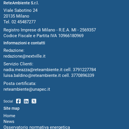
ReteAmbiente S.r.l.
Viale Sabotino 24
20135 Milano
Tel. 02 45487277
Registro Imprese di Milano - R.E.A. MI - 2569357
Codice Fiscale e Partita IVA 10966180969
Informazioni e contatti
Redazione:
redazione@nextville.it
Servizio Clienti:
nadia.meazza@reteambiente.it
cell.
3791227784
luisa.baldino@reteambiente.it
cell.
3770896339
Posta certificata:
reteambiente@unapec.it
Social
Site map
Home
News
Osservatorio normativa energetica