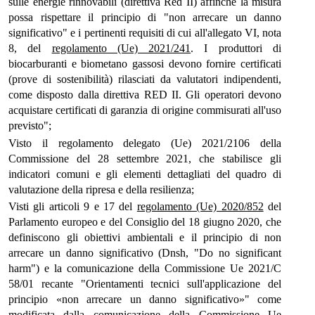
sulle energie rinnovabili (direttiva Red II) affinché la misura
possa rispettare il principio di "non arrecare un danno
significativo" e i pertinenti requisiti di cui all'allegato VI, nota
8, del
regolamento (Ue) 2021/241
. I produttori di
biocarburanti e biometano gassosi devono fornire certificati
(prove di sostenibilità) rilasciati da valutatori indipendenti,
come disposto dalla direttiva RED II. Gli operatori devono
acquistare certificati di garanzia di origine commisurati all'uso
previsto";
Visto il regolamento delegato (Ue) 2021/2106 della
Commissione del 28 settembre 2021, che stabilisce gli
indicatori comuni e gli elementi dettagliati del quadro di
valutazione della ripresa e della resilienza;
Visti gli articoli 9 e 17 del
regolamento (Ue) 2020/852
del
Parlamento europeo e del Consiglio del 18 giugno 2020, che
definiscono gli obiettivi ambientali e il principio di non
arrecare un danno significativo (Dnsh, "Do no significant
harm") e la comunicazione della Commissione Ue 2021/C
58/01 recante "Orientamenti tecnici sull'applicazione del
principio «non arrecare un danno significativo»" come
modificata dalla comunicazione della Commissione Ue