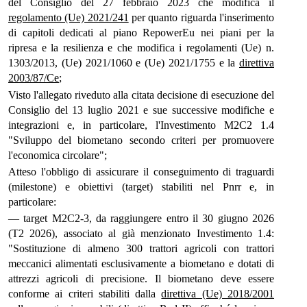
del Consiglio del 27 febbraio 2023 che modifica il
regolamento (Ue) 2021/241
per quanto riguarda l'inserimento
di capitoli dedicati al piano RepowerEu nei piani per la
ripresa e la resilienza e che modifica i regolamenti (Ue) n.
1303/2013, (Ue) 2021/1060 e (Ue) 2021/1755 e la
direttiva
2003/87/Ce
;
Visto l'allegato riveduto alla citata decisione di esecuzione del
Consiglio del 13 luglio 2021 e sue successive modifiche e
integrazioni e, in particolare, l'Investimento M2C2 1.4
"Sviluppo del biometano secondo criteri per promuovere
l'economica circolare";
Atteso l'obbligo di assicurare il conseguimento di traguardi
(milestone) e obiettivi (target) stabiliti nel Pnrr e, in
particolare:
— target M2C2-3, da raggiungere entro il 30 giugno 2026
(T2 2026), associato al già menzionato Investimento 1.4:
"Sostituzione di almeno 300 trattori agricoli con trattori
meccanici alimentati esclusivamente a biometano e dotati di
attrezzi agricoli di precisione. Il biometano deve essere
conforme ai criteri stabiliti dalla
direttiva (Ue) 2018/2001