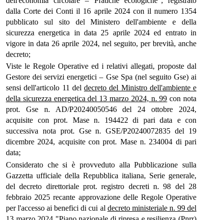
dell'economia circolare – Pratiche ecologiche", registrato
dalla Corte dei Conti il 16 aprile 2024 con il numero 1354
pubblicato sul sito del Ministero dell'ambiente e della
sicurezza energetica in data 25 aprile 2024 ed entrato in
vigore in data 26 aprile 2024, nel seguito, per brevità, anche
decreto;
Viste le Regole Operative ed i relativi allegati, proposte dal
Gestore dei servizi energetici – Gse Spa (nel seguito Gse) ai
sensi dell'articolo 11 del
decreto del Ministro dell'ambiente e
della sicurezza energetica del 13 marzo 2024, n. 99
con nota
prot. Gse n. AD/P20240050546 del 24 ottobre 2024,
acquisite con prot. Mase n. 194422 di pari data e con
successiva nota prot. Gse n. GSE/P20240072835 del 19
dicembre 2024, acquisite con prot. Mase n. 234004 di pari
data;
Considerato che si è provveduto alla Pubblicazione sulla
Gazzetta ufficiale della Repubblica italiana, Serie generale,
del decreto direttoriale prot. registro decreti n. 98 del 28
febbraio 2025 recante approvazione delle Regole Operative
per l'accesso ai benefici di cui al
decreto ministeriale n. 99 del
13 marzo 2024
"Piano nazionale di ripresa e resilienza (Pnrr)