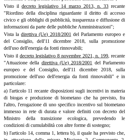
Visto il
decreto legislativo 14 marzo 2013, n. 33
recante
"Riordino della disciplina riguardante il diritto di accesso
civico e gli obblighi di pubblicità, trasparenza e diffusione di
informazioni da parte delle pubbliche Amministrazioni";
Vista la
direttiva (Ue) 2018/2001
del Parlamento europeo e
del Consiglio, dell'11 dicembre 2018, sulla promozione
dell'uso dell'energia da fonti rinnovabili;
Visto il
decreto legislativo 8 novembre 2021, n. 199
, recante
"Attuazione della
direttiva (Ue) 2018/2001
del Parlamento
europeo e del Consiglio, dell'11 dicembre 2018, sulla
promozione dell'uso dell'energia da fonti rinnovabili" e in
particolare:
a) l'articolo 11 recante disposizioni sugli incentivi in materia
di biogas e produzione di biometano che ha previsto, fra
l'altro, l'erogazione di uno specifico incentivo sul biometano
immesso in rete di durata e valore definiti con decreto del
Ministro della transizione ecologica, prevedendo le
condizioni di cumulabilità con altre forme di sostegno;
b) l'articolo 14, comma 1, lettera b), il quale ha previsto che,
in attuazione della misura Missione 2, Componente 2,