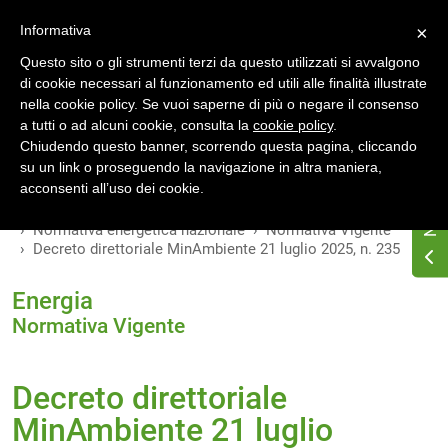
Accedi
Registrati
Informativa
×
Questo sito o gli strumenti terzi da questo utilizzati si avvalgono
di cookie necessari al funzionamento ed utili alle finalità illustrate
nella cookie policy. Se vuoi saperne di più o negare il consenso
a tutti o ad alcuni cookie, consulta la
cookie policy
.
INDICE
VERSIONI
Chiudendo questo banner, scorrendo questa pagina, cliccando
su un link o proseguendo la navigazione in altra maniera,
MODIFICHE
acconsenti all’uso dei cookie.
Home
Osservatorio di normativa energetica
Normativa energetica nazionale
Normativa Vigente
Decreto direttoriale MinAmbiente 21 luglio 2025, n. 235
Energia
Normativa Vigente
Decreto direttoriale
MinAmbiente 21 luglio