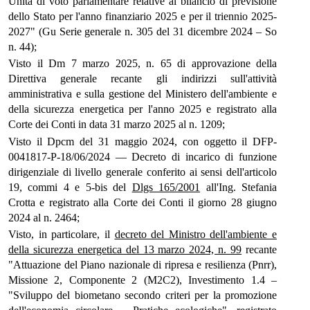
Unità di voto parlamentare relative al bilancio di previsione
dello Stato per l'anno finanziario 2025 e per il triennio 2025-
2027" (Gu Serie generale n. 305 del 31 dicembre 2024 – So
n. 44);
Visto il Dm 7 marzo 2025, n. 65 di approvazione della
Direttiva generale recante gli indirizzi sull'attività
amministrativa e sulla gestione del Ministero dell'ambiente e
della sicurezza energetica per l'anno 2025 e registrato alla
Corte dei Conti in data 31 marzo 2025 al n. 1209;
Visto il Dpcm del 31 maggio 2024, con oggetto il DFP-
0041817-P-18/06/2024 — Decreto di incarico di funzione
dirigenziale di livello generale conferito ai sensi dell'articolo
19, commi 4 e 5-bis del
Dlgs 165/2001
all'Ing. Stefania
Crotta e registrato alla Corte dei Conti il giorno 28 giugno
2024 al n. 2464;
Visto, in particolare, il
decreto del Ministro dell'ambiente e
della sicurezza energetica del 13 marzo 2024, n. 99
recante
"Attuazione del Piano nazionale di ripresa e resilienza (Pnrr),
Missione 2, Componente 2 (M2C2), Investimento 1.4 –
"Sviluppo del biometano secondo criteri per la promozione