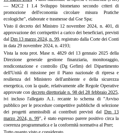
— M2C2 I 1.4 Sviluppo biometano secondo criteri di
promozione dell'economia circolare misura Pratiche
ecologiche", elaborate e trasmesse dal Gse Spa;
Visto il decreto del Ministro 12 novembre 2024, n. 401, di
approvazione dei corrispettivi a carico dei beneficiari, previsti
dal
Dm 13 marzo 2024, n. 99
, registrato dalla Corte dei Conti
in data 29 novembre 2024, n. 4193;
Vista la nota prot. Mase n. 4829 del 13 gennaio 2025 della
Direzione generale gestione finanziaria, monitoraggio,
rendicontazione e controllo (Dg Gefim) del Dipartimento
dell'Unità di missione per il Piano nazionale di ripresa e
resilienza del Ministero dell'ambiente e della sicurezza
energetica, con la quale, relativamente alle Regole Operative
approvate con
decreto direttoriale n. 98 del 28 febbraio 2025
,
ivi incluso l'allegato A.1. recante lo schema di "Avviso
pubblico per le procedure competitive pubbliche di selezione
dei progetti ammissibili ai contributi previsti dal
Dm 13
marzo 2024, n. 99
", è stato espresso parere positivo circa la
coerenza programmatica e la conformità normativa al Pnrr;
Tutto quanto visto e considerato