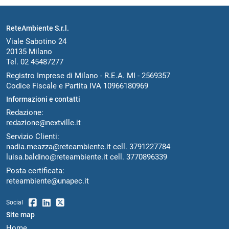
ReteAmbiente S.r.l.
Viale Sabotino 24
20135 Milano
Tel. 02 45487277
Registro Imprese di Milano - R.E.A. MI - 2569357
Codice Fiscale e Partita IVA 10966180969
Informazioni e contatti
Redazione:
redazione@nextville.it
Servizio Clienti:
nadia.meazza@reteambiente.it
cell.
3791227784
luisa.baldino@reteambiente.it
cell.
3770896339
Posta certificata:
reteambiente@unapec.it
Social
Site map
Home