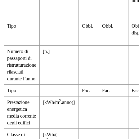
unif
Tipo
Obbl.
Obbl.
Obb
disp
Numero di
[n.]
passaporti di
ristrutturazione
rilasciati
durante l’anno
Tipo
Fac.
Fac.
Fac
2
Prestazione
[kWh/m
.anno)]
energetica
media corrente
degli edifici
Classe di
[kWh/(­