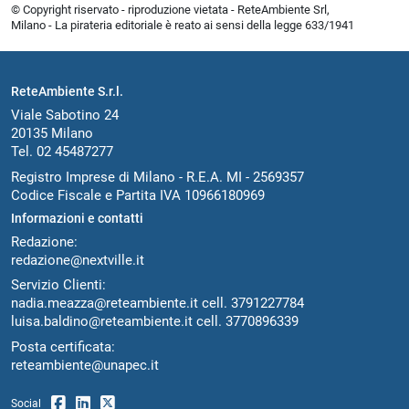
© Copyright riservato - riproduzione vietata - ReteAmbiente Srl,
Milano - La pirateria editoriale è reato ai sensi della legge 633/1941
ReteAmbiente S.r.l.
Viale Sabotino 24
20135 Milano
Tel. 02 45487277
Registro Imprese di Milano - R.E.A. MI - 2569357
Codice Fiscale e Partita IVA 10966180969
Informazioni e contatti
Redazione:
redazione@nextville.it
Servizio Clienti:
nadia.meazza@reteambiente.it
cell.
3791227784
luisa.baldino@reteambiente.it
cell.
3770896339
Posta certificata:
reteambiente@unapec.it
Social