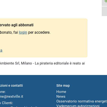
rvato agli abbonati
bonato, fai
login
per accedere.
na
mbiente Srl, Milano - La pirateria editoriale è reato ai
zioni e contatti
Site map
one:
Home
ne@nextville.it
News
Osservatorio normativa energet
 Clienti:
Vademecum autorizzazioni