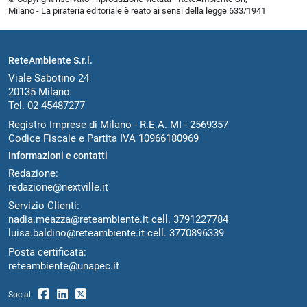
Milano - La pirateria editoriale è reato ai sensi della legge 633/1941
ReteAmbiente S.r.l.
Viale Sabotino 24
20135 Milano
Tel. 02 45487277
Registro Imprese di Milano - R.E.A. MI - 2569357
Codice Fiscale e Partita IVA 10966180969
Informazioni e contatti
Redazione:
redazione@nextville.it
Servizio Clienti:
nadia.meazza@reteambiente.it
cell.
3791227784
luisa.baldino@reteambiente.it
cell.
3770896339
Posta certificata:
reteambiente@unapec.it
Social