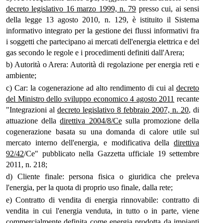
decreto legislativo 16 marzo 1999, n. 79
presso cui, ai sensi
della legge 13 agosto 2010, n. 129, è istituito il Sistema
informativo integrato per la gestione dei flussi informativi fra
i soggetti che partecipano ai mercati dell'energia elettrica e del
gas secondo le regole e i procedimenti definiti dall'Arera;
b) Autorità o Arera: Autorità di regolazione per energia reti e
ambiente;
c) Car: la cogenerazione ad alto rendimento di cui al
decreto
del Ministro dello sviluppo economico 4 agosto 2011
recante
"Integrazioni al
decreto legislativo 8 febbraio 2007, n. 20
, di
attuazione della
direttiva 2004/8/Ce
sulla promozione della
cogenerazione basata su una domanda di calore utile sul
mercato interno dell'energia, e modificativa della
direttiva
92/42
/Ce" pubblicato nella Gazzetta ufficiale 19 settembre
2011, n. 218;
d) Cliente finale: persona fisica o giuridica che preleva
l'energia, per la quota di proprio uso finale, dalla rete;
e) Contratto di vendita di energia rinnovabile: contratto di
vendita in cui l'energia venduta, in tutto o in parte, viene
commercialmente definita come energia prodotta da impianti