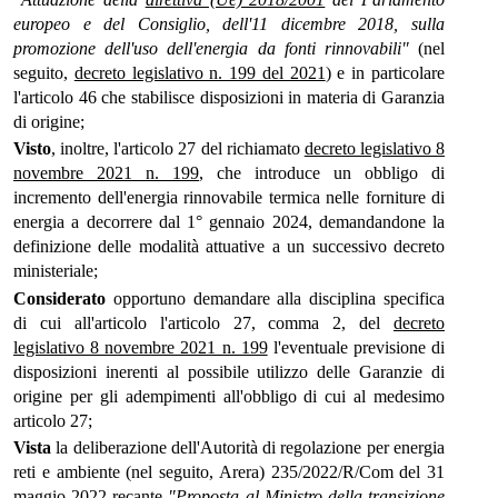
europeo e del Consiglio, dell'11 dicembre 2018, sulla
promozione dell'uso dell'energia da fonti rinnovabili"
(nel
seguito,
decreto legislativo n. 199 del 2021
) e in particolare
l'articolo 46 che stabilisce disposizioni in materia di Garanzia
di origine;
Visto
, inoltre, l'articolo 27 del richiamato
decreto legislativo 8
novembre 2021 n. 199
, che introduce un obbligo di
incremento dell'energia rinnovabile termica nelle forniture di
energia a decorrere dal 1° gennaio 2024, demandandone la
definizione delle modalità attuative a un successivo decreto
ministeriale;
Considerato
opportuno demandare alla disciplina specifica
di cui all'articolo l'articolo 27, comma 2, del
decreto
legislativo 8 novembre 2021 n. 199
l'eventuale previsione di
disposizioni inerenti al possibile utilizzo delle Garanzie di
origine per gli adempimenti all'obbligo di cui al medesimo
articolo 27;
Vista
la deliberazione dell'Autorità di regolazione per energia
reti e ambiente (nel seguito, Arera) 235/2022/R/Com del 31
maggio 2022 recante
"Proposta al Ministro della transizione