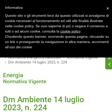
Accedi
Registrati
Informativa
×
Questo sito o gli strumenti terzi da questo utilizzati si avvalgono di
cookie necessari al funzionamento ed utili alle finalità illustrate
nella cookie policy. Se vuoi saperne di più o negare il consenso a
tutti o ad alcuni cookie, consulta la
cookie policy
.
INDICE
VERSIONI
Chiudendo questo banner, scorrendo questa pagina, cliccando su
un link o proseguendo la navigazione in altra maniera, acconsenti
MODIFICHE
all’uso dei cookie.
Home
Osservatorio di normativa energetica
Normativa energetica nazionale
Normativa Vigente
Dm Ambiente 14 luglio 2023, n. 224
Energia
Normativa Vigente
Dm Ambiente 14 luglio
2023, n. 224