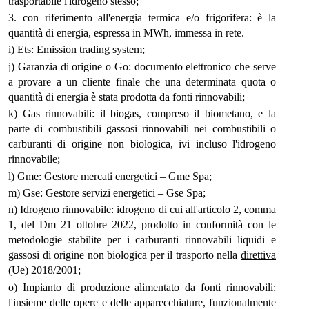
trasportabile l'idrogeno stesso;
3. con riferimento all'energia termica e/o frigorifera: è la
quantità di energia, espressa in MWh, immessa in rete.
i) Ets: Emission trading system;
j) Garanzia di origine o Go: documento elettronico che serve
a provare a un cliente finale che una determinata quota o
quantità di energia è stata prodotta da fonti rinnovabili;
k) Gas rinnovabili: il biogas, compreso il biometano, e la
parte di combustibili gassosi rinnovabili nei combustibili o
carburanti di origine non biologica, ivi incluso l'idrogeno
rinnovabile;
l) Gme: Gestore mercati energetici – Gme Spa;
m) Gse: Gestore servizi energetici – Gse Spa;
n) Idrogeno rinnovabile: idrogeno di cui all'articolo 2, comma
1, del Dm 21 ottobre 2022, prodotto in conformità con le
metodologie stabilite per i carburanti rinnovabili liquidi e
gassosi di origine non biologica per il trasporto nella
direttiva
(Ue) 2018/2001
;
o) Impianto di produzione alimentato da fonti rinnovabili:
l'insieme delle opere e delle apparecchiature, funzionalmente