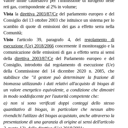
valore limite cautelativo per l'immissione di idrogeno nelle
reti gas, corrispondente al 2% in volume;
Vista
la
direttiva 2003/87/Ce
del parlamento europeo e del
Consiglio del 13 ottobre 2003 che istituisce un sistema per lo
scambio di quote di emissioni dei gas a effetto serra nella
Comunità;
Visto
l'articolo 39, paragrafo 4, del
regolamento di
esecuzione (Ue) 2018/2066
concernente il monitoraggio e la
comunicazione delle emissioni di gas a effetto serra ai sensi
della
direttiva 2003/87/Ce
del Parlamento europeo e del
Consiglio, introdotto dal regolamento di esecuzione (Ue)
della Commissione del 14 dicembre 2020 n. 2085, che
stabilisce che
"il gestore può determinare la frazione di
biomassa utilizzando i dati relativi all'acquisto di biogas di
un valore energetico equivalente, a condizione che dimostri
in modo soddisfacente per l'autorità competente che:
a) non si sono verificati doppi conteggi dello stesso
quantitativo di biogas, in particolare che nessun altro
rivendichi l'utilizzo del biogas acquistato, anche attraverso la
presentazione di una garanzia di origine ai sensi dell'articolo