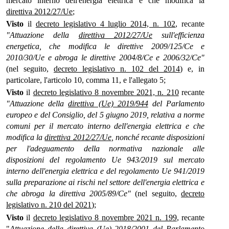
mercato interno dell'energia elettrica e che modifica la
direttiva 2012/27/Ue
;
Visto
il
decreto legislativo 4 luglio 2014, n. 102
, recante
"Attuazione della
direttiva 2012/27/Ue
sull'efficienza
energetica, che modifica le direttive 2009/125/Ce e
2010/30/Ue e abroga le direttive 2004/8/Ce e 2006/32/Ce"
(nel seguito,
decreto legislativo n. 102 del 2014
) e, in
particolare, l'articolo 10, comma 11, e l'allegato 5;
Visto
il
decreto legislativo 8 novembre 2021, n. 210
recante
"Attuazione della
direttiva (Ue) 2019/944
del Parlamento
europeo e del Consiglio, del 5 giugno 2019, relativa a norme
comuni per il mercato interno dell'energia elettrica e che
modifica la
direttiva 2012/27/Ue
, nonché recante disposizioni
per l'adeguamento della normativa nazionale alle
disposizioni del regolamento Ue 943/2019 sul mercato
interno dell'energia elettrica e del regolamento Ue 941/2019
sulla preparazione ai rischi nel settore dell'energia elettrica e
che abroga la direttiva 2005/89/Ce"
(nel seguito,
decreto
legislativo n. 210 del 2021
);
Visto
il
decreto legislativo 8 novembre 2021 n. 199
, recante
"
Attuazione della
direttiva (Ue) 2018/2001
del Parlamento