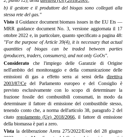
2, punto 12), della
direttiva (Ue) 2018/2001
;
b) il gestore e il produttore del biogas sono collegati alla
stessa rete del gas."
Visto
il Guidance document biomass issues in the EU Ets —
MRR guidance document No. 3, versione aggiornata il 17
ottobre 2022 e, in particolare, quanto specificato a pagina 48:
"For the purpose of Article 39(4), it is necessary that actual
quantities of biogas can be traded between parties
(producers, traders, consumers), and not only GoOs".
Considerato
che l'impiego delle Garanzie di Origine
nell'ambito del monitoraggio e della comunicazione delle
emissioni di gas a effetto serra ai sensi della
direttiva
2003/87/Ce
del Parlamento europeo e del Consiglio è
previsto esclusivamente con lo scopo di determinare la
frazione fossile dei combustibili consumati, in modo da
determinare il fattore di emissione del combustibile stesso,
tenendo conto che, a norma dell'articolo 38, paragrafo 2 del
citato
regolamento (Ue) 2018/2066
, il fattore di emissione
della biomassa è pari a zero.
Vista
la deliberazione Arera 275/2022/E/eel del 28 giugno