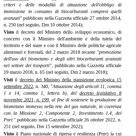
criteri e delle modalità di attuazione dell'obbligo di
immissione in consumo di biocarburanti compresi quelli
avanzati"
pubblicato nella Gazzetta ufficiale 27 ottobre 2014,
n. 250 (nel seguito, Dm 10 ottobre 2014);
Visto
il decreto del Ministro dello sviluppo economico, di
concerto con il Ministro dell'ambiente e della tutela del
territorio e del mare e con il Ministro delle politiche agricole
alimentari e forestali, del 2 marzo 2018 recante
"promozione
dell'uso del biometano e degli altri biocarburanti avanzati
nel settore dei trasporti"
, pubblicato nella Gazzetta ufficiale
19 marzo 2018, n. 65 (nel seguito, Dm 2 marzo 2018);
Visti
il
decreto del Ministro della transizione ecologica 15
settembre 2022
, n. 340,
"Attuazione degli articoli 11, comma
1 e 14, comma 1, lettera b), del
decreto legislativo 8
novembre 2021, n. 199
, al fine di sostenere la produzione di
biometano immesso nella rete del gas naturale, in coerenza
con la Missione 2, Componente 2, Investimento 1.4, del
Pnrr."
pubblicato nella Gazzetta ufficiale 26 ottobre 2022, n.
251 (nel seguito, Dm 15 settembre 2022);
Visto
il Piano nazionale di ripresa e resilienza (Pnrr) la cui