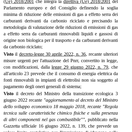
(Ue) 2018/2001
che integra la
direttiva (Ue) 2018/2001
del
Parlamento europeo e del Consiglio definendo la soglia
minima di riduzione delle emissioni di gas a effetto serra dei
carburanti derivanti da carbonio riciclato e precisando la
metodologia di valutazione delle riduzioni di emissioni di gas
a effetto serra da carburanti rinnovabili liquidi e gassosi di
origine non biologica per il trasporto e da carburanti derivanti
da carbonio riciclato;
Visto
il
decreto-legge 30 aprile 2022, n. 36
, recante ulteriori
misure urgenti per l'attuazione del Pnrr, convertito in legge,
con modificazioni, dalla
legge 29 giugno 2022, n. 79
, che
all'articolo 23 prevede che il consumo di energia elettrica da
fonti rinnovabili in impianti di elettrolisi non sia soggetto al
pagamento degli oneri generali di sistema;
Visto
il decreto del Ministro della transizione ecologica 3
giugno 2022 recante
"aggiornamento al decreto del Ministro
dello sviluppo economico 18 maggio 2018, recante "Regola
tecnica sulle caratteristiche chimico fisiche e sulla presenza
di altri componenti nel gas combustibile""
, pubblicato nella
Gazzetta ufficiale 16 giugno 2022, n. 139, che prevede un