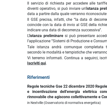
Il servizio di richiesta per accedere alle tari
diventi operativo, si può inviare un’
istanza pre
data a partire dalla quale verranno riconosciute 
Il GSE precisa, infatti, che “la data di decorr
coincide con la data di invio al GSE della richie
indicare una data di decorrenza successiva”.
L’
istanza preliminare
si può presentare acceden
l’applicazione “Sistemi di Produzione e Consu
Tale istanza andrà comunque completata t
secondo le modalità e tempistiche che verranno r
Vi terremo informati. Continua a seguirci, iscr
Iscriviti qui
.
Riferimenti
Regole tecniche Gse 22 dicembre 2020 Regole t
e incentivazione dell'energia elettrica c
rinnovabile che agiscono collettivamente e Co
in Nextville (Osservatorio di normativa energetica)