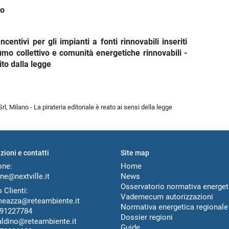
vo
tivi per gli impianti a fonti rinnovabili inseriti
umo collettivo e comunità energetiche rinnovabili -
to dalla legge
l, Milano - La pirateria editoriale è reato ai sensi della legge
zioni e contatti
Site map
one:
Home
ne@nextville.it
News
Osservatorio normativa energet
 Clienti:
Vademecum autorizzazioni
meazza@reteambiente.it
Normativa energetica regionale
91227784
Dossier regioni
aldino@reteambiente.it
Guide