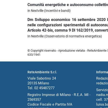
Comunità energetiche e autoconsumo colletti
in Nextville (Incentivi e bandi)
Dm Sviluppo economico 16 settembre 2020 Incen
nelle configurazioni sperimentali di autocons
Articolo 42-bis, comma 9 Dl 162/2019, converti
In Nextville (Osservatorio di normativa energetica)
© Copyright riservato - riproduzione vietata - ReteAmbiente Sr
633/1941
ReteAmbiente S.r.l.
Informa
Viale Sabotino 24
Redazi
20135 Milano
redazio
Tel. 02 45487277
Servizio
Registro Imprese di Milano - R.E.A. MI -
nadia.
2569357
cell.
37
Codice Fiscale e Partita IVA
luisa.b