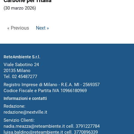
Carbone per l'Italia
(30 marzo 2026)
« Previous
Next »
ReteAmbiente S.r.l.
Viale Sabotino 24
20135 Milano
Tel. 02 45487277
Registro Imprese di Milano - R.E.A. MI - 2569357
Codice Fiscale e Partita IVA 10966180969
Informazioni e contatti
Redazione:
redazione@nextville.it
Servizio Clienti:
nadia.meazza@reteambiente.it
cell.
3791227784
luisa.baldino@reteambiente.it
cell.
3770896339