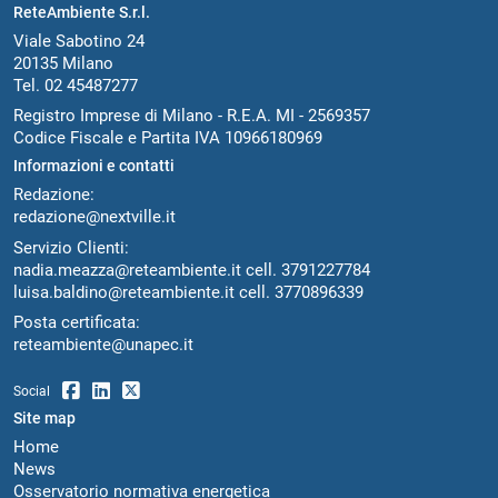
ReteAmbiente S.r.l.
Viale Sabotino 24
20135 Milano
Tel. 02 45487277
Registro Imprese di Milano - R.E.A. MI - 2569357
Codice Fiscale e Partita IVA 10966180969
Informazioni e contatti
Redazione:
redazione@nextville.it
Servizio Clienti:
nadia.meazza@reteambiente.it
cell.
3791227784
luisa.baldino@reteambiente.it
cell.
3770896339
Posta certificata:
reteambiente@unapec.it
Social
Site map
Home
News
Osservatorio normativa energetica