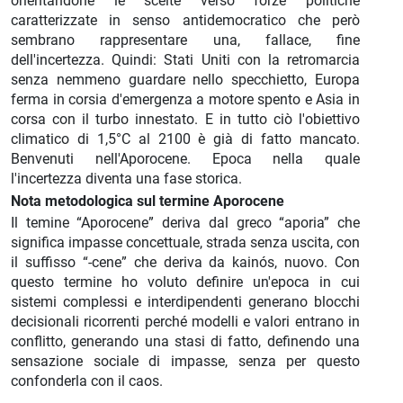
orientandone le scelte verso forze politiche
caratterizzate in senso antidemocratico che però
sembrano rappresentare una, fallace, fine
dell'incertezza. Quindi: Stati Uniti con la retromarcia
senza nemmeno guardare nello specchietto, Europa
ferma in corsia d'emergenza a motore spento e Asia in
corsa con il turbo innestato. E in tutto ciò l'obiettivo
climatico di 1,5°C al 2100 è già di fatto mancato.
Benvenuti nell'Aporocene. Epoca nella quale
l'incertezza diventa una fase storica.
Nota metodologica sul termine Aporocene
Il temine “Aporocene” deriva dal greco “aporia” che
significa impasse concettuale, strada senza uscita, con
il suffisso “-cene” che deriva da kainós, nuovo. Con
questo termine ho voluto definire un'epoca in cui
sistemi complessi e interdipendenti generano blocchi
decisionali ricorrenti perché modelli e valori entrano in
conflitto, generando una stasi di fatto, definendo una
sensazione sociale di impasse, senza per questo
confonderla con il caos.