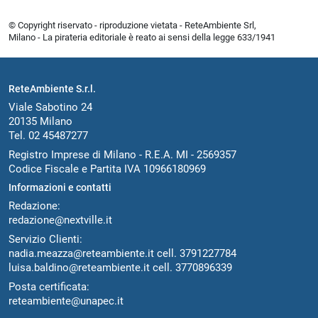
© Copyright riservato - riproduzione vietata - ReteAmbiente Srl,
Milano - La pirateria editoriale è reato ai sensi della legge 633/1941
ReteAmbiente S.r.l.
Viale Sabotino 24
20135 Milano
Tel. 02 45487277
Registro Imprese di Milano - R.E.A. MI - 2569357
Codice Fiscale e Partita IVA 10966180969
Informazioni e contatti
Redazione:
redazione@nextville.it
Servizio Clienti:
nadia.meazza@reteambiente.it
cell.
3791227784
luisa.baldino@reteambiente.it
cell.
3770896339
Posta certificata:
reteambiente@unapec.it