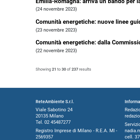
Emilia-Romagna: arriva un bando per la
(24 novembre 2023)
Comunità energetiche: nuove linee guid
(23 novembre 2023)
Comunità energetiche: dalla Commission
(22 novembre 2023)
Showing
21
to
30
of
237
results
ReteAmbiente S.r.l.
Informa
Viale Sabotino 24
Redazi
20135 Milano
redazio
Tel. 02 45487277
Servizio
Registro Imprese di Milano - R.E.A. MI -
nadia.
2569357
cell.
37