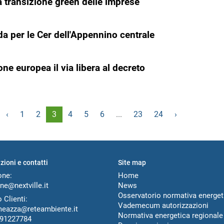
 transizione green delle imprese
a per le Cer dell'Appennino centrale
e europea il via libera al decreto
‹
1
2
3
4
5
6
...
23
24
›
zioni e contatti
Site map
one:
Home
ne@nextville.it
News
Osservatorio normativa energet
 Clienti:
Vademecum autorizzazioni
meazza@reteambiente.it
Normativa energetica regionale
91227784