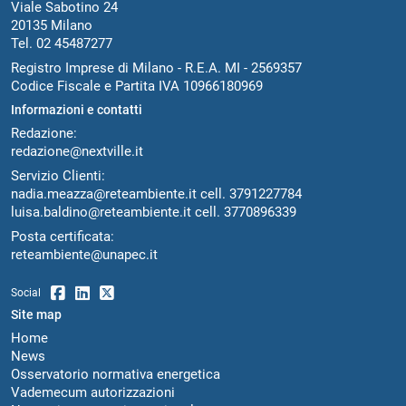
Viale Sabotino 24
20135 Milano
Tel. 02 45487277
Registro Imprese di Milano - R.E.A. MI - 2569357
Codice Fiscale e Partita IVA 10966180969
Informazioni e contatti
Redazione:
redazione@nextville.it
Servizio Clienti:
nadia.meazza@reteambiente.it
cell.
3791227784
luisa.baldino@reteambiente.it
cell.
3770896339
Posta certificata:
reteambiente@unapec.it
Social
Site map
Home
News
Osservatorio normativa energetica
Vademecum autorizzazioni