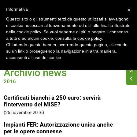
Accedi
Registrati
Informativa
×
Questo sito o gli strumenti terzi da questo utilizzati si avvalgono
di cookie necessari al funzionamento ed utili alle finalità illustrate
nella cookie policy. Se vuoi saperne di più o negare il consenso
a tutti o ad alcuni cookie, consulta la
cookie policy
.
Chiudendo questo banner, scorrendo questa pagina, cliccando
su un link o proseguendo la navigazione in altra maniera,
Home
News
Archivio 2016
acconsenti all’uso dei cookie.
Archivio news
2016
Certificati bianchi a 250 euro: servirà
l'intervento del MiSE?
(25 novembre 2016)
Impianti FER: Autorizzazione unica anche
per le opere connesse